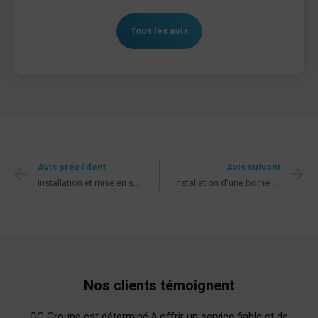
Tous les avis
Avis précédent
Avis suivant
Installation et mise en service d’un kit d’autoconsommation 3kW
Installation d’une borne de recharge pour VE
Nos clients témoignent
GC Groupe est déterminé à offrir un service fiable et de