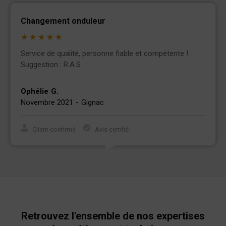
Changement onduleur
★
★
★
★
★
Service de qualité, personne fiable et compétente !
Suggestion : R.A.S
Ophélie
G.
Novembre 2021
-
Gignac
Client confirmé
Avis certifié
Retrouvez l'ensemble de nos expertises