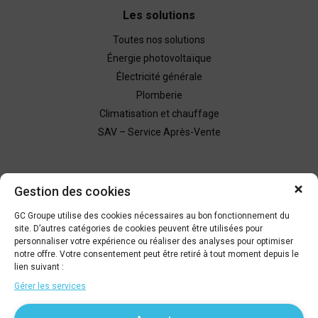
Les solutions
Toutes nos solutions
Énergie photovoltaïque
Électricité générale
Plomberie
Climatisation et chauffage
SAV – Service Après-Vente
Nous contacter
Gestion des cookies
Demande de devis
GC Groupe utilise des cookies nécessaires au bon fonctionnement du
site. D’autres catégories de cookies peuvent être utilisées pour
personnaliser votre expérience ou réaliser des analyses pour optimiser
Être rappelé
notre offre. Votre consentement peut être retiré à tout moment depuis le
lien suivant :
Gérer les services
04 67 79 66 09