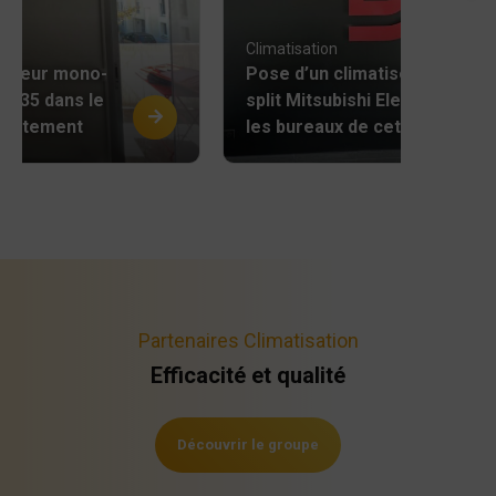
Climatisation
atiseur mono-
Pose d’un climatiseur mono-
 HR35 dans le
split Mitsubishi Electric dans
ppartement
les bureaux de cette société
Partenaires Climatisation
Efficacité et qualité
Découvrir le groupe