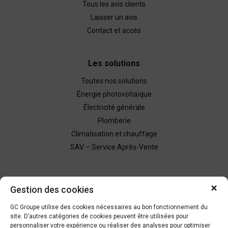
Tous les avis clients
Laisser un avis
Contact et accès
Les solutions
Toutes nos solutions
Énergie photovoltaïque
Électricité générale
Plomberie
Climatisation et chauffage
SAV – Service Après-Vente
Nous contacter
Gestion des cookies
Demande de devis
GC Groupe utilise des cookies nécessaires au bon fonctionnement du
site. D’autres catégories de cookies peuvent être utilisées pour
personnaliser votre expérience ou réaliser des analyses pour optimiser