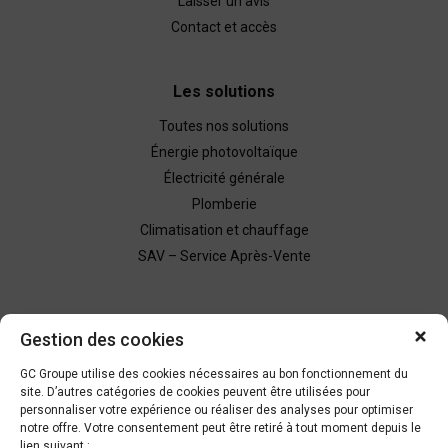
Laisser un avis
Contact et accès
Les solutions
Toutes nos solutions
Énergie photovoltaïque
Électricité générale
Plomberie
Climatisation et chauffage
SAV – Service Après-Vente
Nous contacter
Gestion des cookies
Demande de devis
GC Groupe utilise des cookies nécessaires au bon fonctionnement du
site. D’autres catégories de cookies peuvent être utilisées pour
personnaliser votre expérience ou réaliser des analyses pour optimiser
Être rappelé
notre offre. Votre consentement peut être retiré à tout moment depuis le
lien suivant :