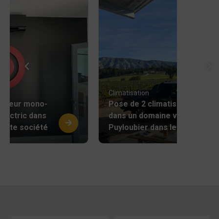
Climatisation
atiseur mono-
Pose de 2 climatiseurs Twin
 Electric dans
dans un domaine viticole à
cette société
Puyloubier dans les
Bouches-du-Rhône