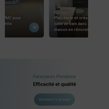
Plomberie
ne VMC pour
Plomberie et création de
e cette
salle de bain dans cette
maison en rénovation
Partenaires Plomberie
Efficacité et qualité
Découvrir le groupe