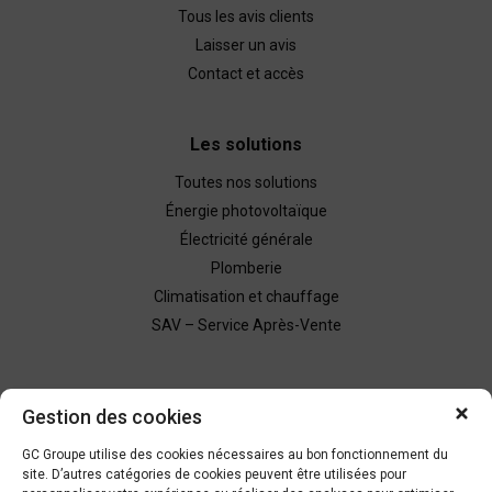
Tous les avis clients
Laisser un avis
Contact et accès
Les solutions
Toutes nos solutions
Énergie photovoltaïque
Électricité générale
Plomberie
Climatisation et chauffage
SAV – Service Après-Vente
Nous contacter
Gestion des cookies
Demande de devis
GC Groupe utilise des cookies nécessaires au bon fonctionnement du
site. D’autres catégories de cookies peuvent être utilisées pour