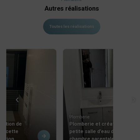
Autres réalisations
Toutes les réalisations
Plomberie
éation de
Plomberie et création d’une
ns cette
petite salle d’eau dans la
vation
chambre parentale de cette