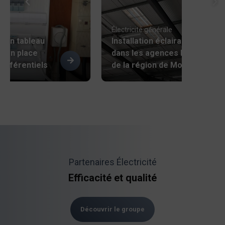
e
Électricité générale
’un tableau
Installation éclairage led
e en place
dans les agences Kiloutou
différentiels
de la région de Montpellier
Partenaires Électricité
Efficacité et qualité
Découvrir le groupe