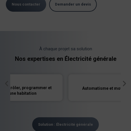
Nous contacter
Demander un devis
À chaque projet sa solution
Nos expertises en Électricité générale
 contrôler, programmer et
Automatisme et motorisat
iser une habitation
Solution : Électricité générale