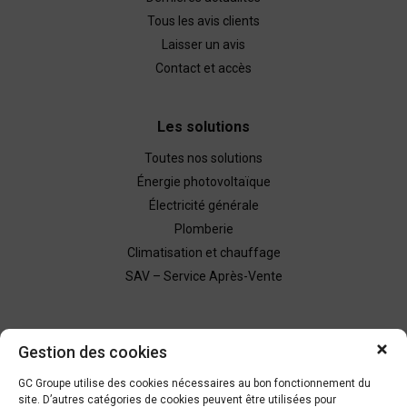
Tous les avis clients
Laisser un avis
Contact et accès
Les solutions
Toutes nos solutions
Énergie photovoltaïque
Électricité générale
Plomberie
Climatisation et chauffage
SAV – Service Après-Vente
Nous contacter
Gestion des cookies
Demande de devis
GC Groupe utilise des cookies nécessaires au bon fonctionnement du
site. D’autres catégories de cookies peuvent être utilisées pour