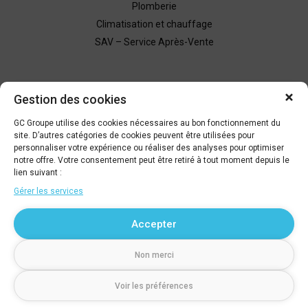
Plomberie
Climatisation et chauffage
SAV – Service Après-Vente
Nous contacter
Gestion des cookies
Demande de devis
GC Groupe utilise des cookies nécessaires au bon fonctionnement du
site. D’autres catégories de cookies peuvent être utilisées pour
personnaliser votre expérience ou réaliser des analyses pour optimiser
Être rappelé
notre offre. Votre consentement peut être retiré à tout moment depuis le
lien suivant :
Gérer les services
04 67 79 66 09
Accepter
Non merci
© GC Groupe
790 rue de la Marbrerie - 34740 Vendargues
Voir les préférences
Tél. : 04 67 79 66 09
Mentions légales
RGPD – Politique de confidentialité
Crédits