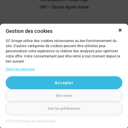
SAV – Service Après-Vente
Nous contacter
Gestion des cookies
Demande de devis
GC Groupe utilise des cookies nécessaires au bon fonctionnement du
site. D’autres catégories de cookies peuvent être utilisées pour
personnaliser votre expérience ou réaliser des analyses pour optimiser
Être rappelé
notre offre. Votre consentement peut être retiré à tout moment depuis le
lien suivant :
Gérer les services
04 67 79 66 09
Accepter
Non merci
© GC Groupe
790 rue de la Marbrerie - 34740 Vendargues
Voir les préférences
Tél. : 04 67 79 66 09
Mentions légales
RGPD – Politique de confidentialité
Crédits
Plan du site
Création Caconcept
RGPD et Politique de confidentialité