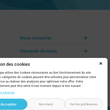
Nous contacter
Demande de devis
Être rappelé
ion des cookies
pe utilise des cookies nécessaires au bon fonctionnement du site.
04 67 79 66 09
s catégories de cookies peuvent être utilisées pour personnaliser votre
nce ou réaliser des analyses pour optimiser notre offre. Votre
ement peut être retiré à tout moment depuis le lien suivant :
es services
Accepter
Non merci
Voir les préférences