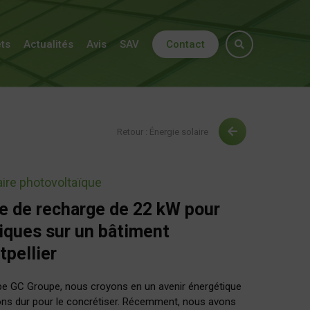
ets
Actualités
Avis
SAV
Contact
Retour : Énergie solaire
aire photovoltaïque
e de recharge de 22 kW pour
riques sur un bâtiment
tpellier
e GC Groupe, nous croyons en un avenir énergétique
llons dur pour le concrétiser. Récemment, nous avons