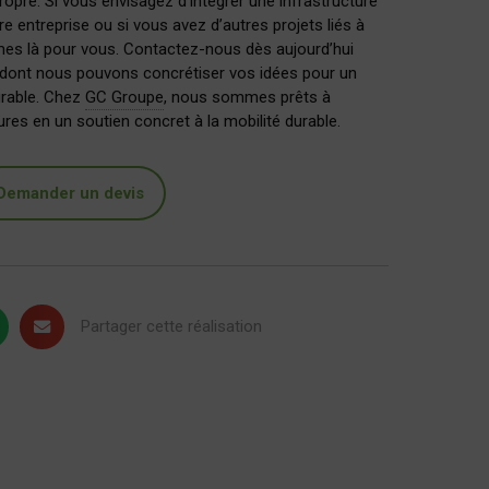
ropre. Si vous envisagez d’intégrer une infrastructure
re entreprise ou si vous avez d’autres projets liés à
mes là pour vous. Contactez-nous dès aujourd’hui
 dont nous pouvons concrétiser vos idées pour un
urable. Chez
GC Groupe
, nous sommes prêts à
res en un soutien concret à la mobilité durable.
Demander un devis
Partager cette réalisation