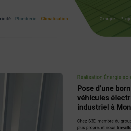
ricité
Plomberie
Climatisation
Groupe
Proj
Réalisation
Énergie sol
Pose d’une born
véhicules élect
industriel à Mon
Chez S3E, membre du group
plus propre, et nous travai